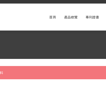
首頁
產品總覽
專利證書
料